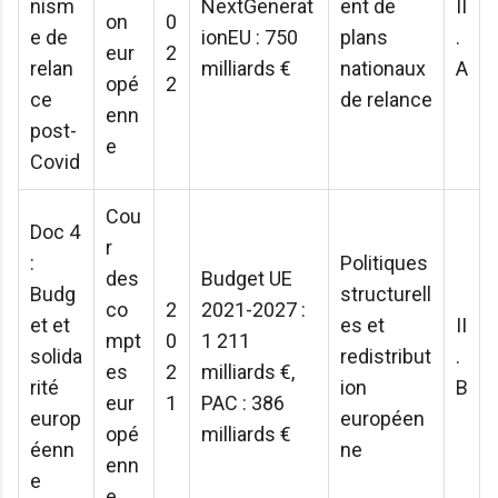
nism
NextGenerat
ent de
II
on
0
e de
ionEU : 750
plans
.
eur
2
relan
milliards €
nationaux
A
opé
2
ce
de relance
enn
post-
e
Covid
Cou
Doc 4
r
:
Politiques
des
Budget UE
Budg
structurell
co
2
2021-2027 :
et et
es et
II
mpt
0
1 211
solida
redistribut
.
es
2
milliards €,
rité
ion
B
eur
1
PAC : 386
europ
européen
opé
milliards €
éenn
ne
enn
e
e