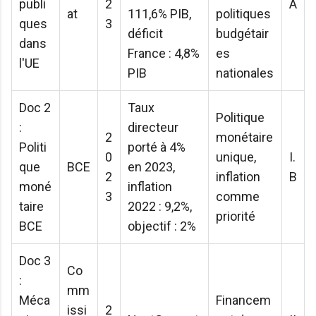
publi
2
A
at
111,6% PIB,
politiques
ques
3
déficit
budgétair
dans
France : 4,8%
es
l'UE
PIB
nationales
Doc 2
Taux
Politique
:
directeur
2
monétaire
Politi
porté à 4%
0
unique,
I.
que
BCE
en 2023,
2
inflation
B
moné
inflation
3
comme
taire
2022 : 9,2%,
priorité
BCE
objectif : 2%
Doc 3
Co
:
mm
Méca
Financem
issi
2