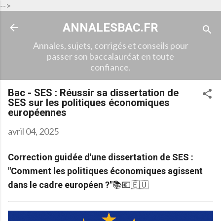
-->
Accéder au contenu principal
ANNALESBAC.FR
Annales, sujets, corrigés et conseils pour
passer son baccalauréat en toute
confiance.
Bac - SES : Réussir sa dissertation de
SES sur les politiques économiques
européennes
avril 04, 2025
Correction guidée d'une dissertation de SES :
"Comment les politiques économiques agissent
dans le cadre européen ?"
📚💶🇪🇺