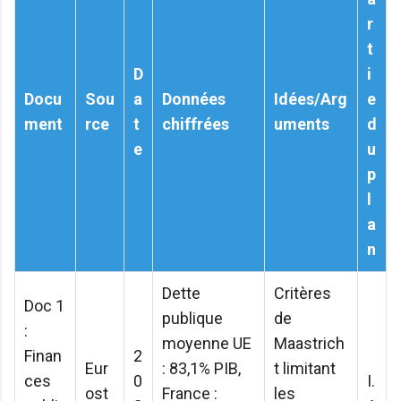
r
t
D
i
Docu
Sou
a
Données
Idées/Arg
e
ment
rce
t
chiffrées
uments
d
e
u
p
l
a
n
Dette
Critères
Doc 1
publique
de
:
moyenne UE
Maastrich
Finan
2
Eur
: 83,1% PIB,
t limitant
ces
0
I.
ost
France :
les