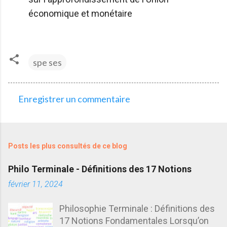
économique et monétaire
spe ses
Enregistrer un commentaire
C
o
m
Posts les plus consultés de ce blog
m
e
Philo Terminale - Définitions des 17 Notions
n
février 11, 2024
t
Philosophie Terminale : Définitions des
a
17 Notions Fondamentales Lorsqu’on
i