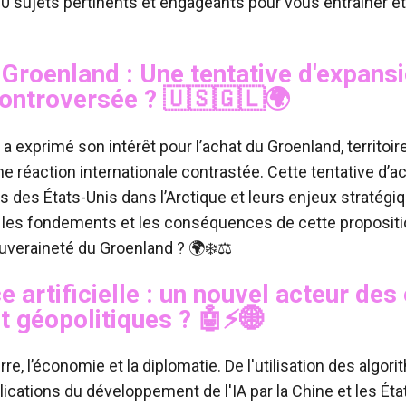
0 sujets pertinents et engageants pour vous entraîner et 
 Groenland : Une tentative d'expans
controversée ?
🇺🇸🇬🇱🌍
a exprimé son intérêt pour l’achat du Groenland, territo
 réaction internationale contrastée. Cette tentative d’acq
 des États-Unis dans l’Arctique et leurs enjeux stratégiq
t les fondements et les conséquences de cette propositio
ouveraineté du Groenland ? 🌍❄️⚖️
ce artificielle : un nouvel acteur des
t géopolitiques ?
🤖⚡🌐
rre, l’économie et la diplomatie. De l'utilisation des algo
ications du développement de l'IA par la Chine et les É