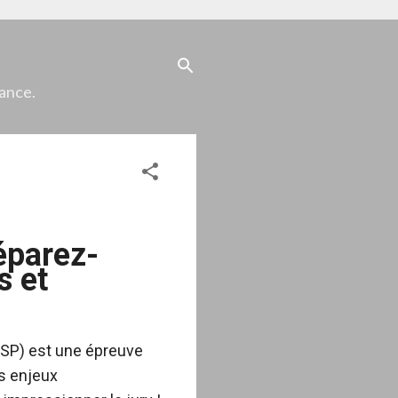
iance.
éparez-
s et
GSP) est une épreuve
es enjeux