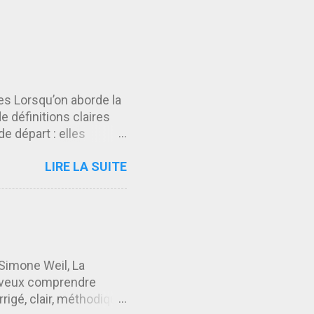
es Lorsqu’on aborde la
e définitions claires
e départ : elles
sujet traité, notamment
LIRE LA SUITE
notions clés du
ivité humaine qui
réduit pas à une simple
sprit et une
d’un état durable et
ère, et peut être
 Simone Weil, La
physiques. 3. 🧠 La
u veux comprendre
,...
rigé, clair, méthodique