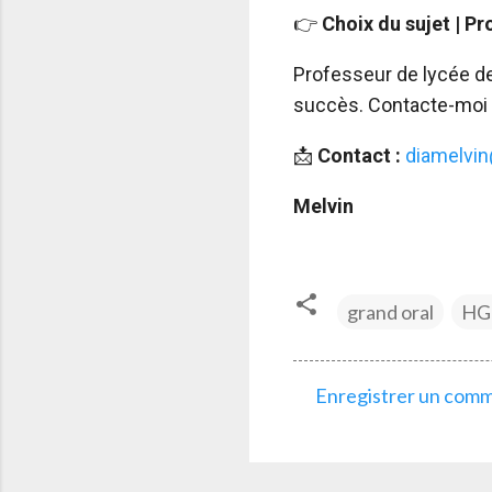
👉
Choix du sujet | P
Professeur de lycée d
succès. Contacte-moi
📩
Contact :
diamelvi
Melvin
grand oral
HG
Enregistrer un com
C
o
m