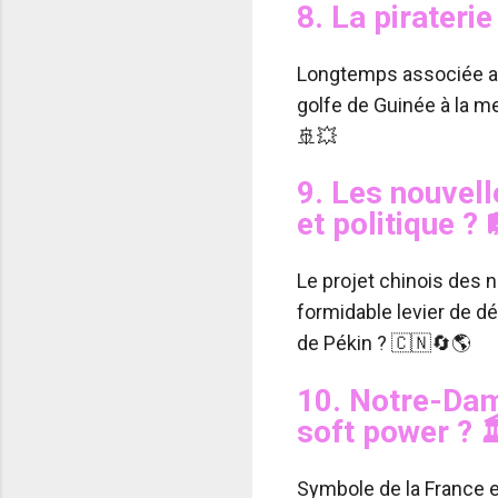
8.
La piraterie
Longtemps associée au
golfe de Guinée à la m
🚢💥
9.
Les nouvell
et politique ?

Le projet chinois des no
formidable levier de d
de Pékin ? 🇨🇳🔄🌎
10.
Notre-Dame
soft power ?

Symbole de la France e