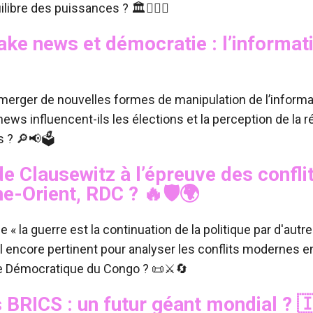
ilibre des puissances ? 🏛️🕵️‍♂️🚀
ake news et démocratie : l’informati
émerger de nouvelles formes de manipulation de l’inform
ews influencent-ils les élections et la perception de la ré
 ? 🔎📢🗳️
e Clausewitz à l’épreuve des conflit
he-Orient, RDC ?
🔥🛡️🌍
e « la guerre est la continuation de la politique par d'aut
l encore pertinent pour analyser les conflits modernes e
ue Démocratique du Congo ? 📜⚔️🔄
s BRICS : un futur géant mondial ?
🇮