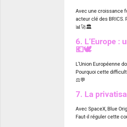
Avec une croissance fu
acteur clé des BRICS. P
📊🚀🏛️
6.
L’Europe : 
💶🕊️
L’Union Européenne dom
Pourquoi cette difficul
⚖️💬
7.
La privatisa
Avec SpaceX, Blue Origi
Faut-il réguler cette c