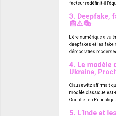
facteur redéfinit-il l'équ
3.
Deepfake, f
📰⚠️🎭
L’ère numérique a vu 
deepfakes et les fake n
démocraties modernes
4.
Le modèle d
Ukraine, Proc
Clausewitz affirmait qu
modèle classique est-i
Orient et en Républiq
5.
L’Inde et le