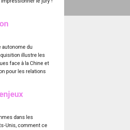
impressionner le jury !
ion
ire autonome du
uisition illustre les
ues face à la Chine et
n pour les relations
 enjeux
rithmes dans les
tats-Unis, comment ce