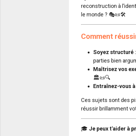
reconstruction à l’iden
le monde ? 🎭📜🛠️
Comment réussir 
Soyez structuré
:
parties bien argu
Maîtrisez vos e
🏛️📜🔍
Entraînez-vous à 
Ces sujets sont des pi
réussir brillamment vo
🎓
Je peux t'aider à p