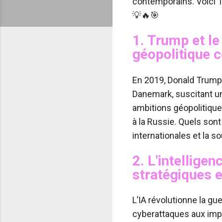
contemporains. Voici 1
💡🔥🎯
1.
Trump et le
géopolitique 
En 2019, Donald Trump 
Danemark, suscitant une
ambitions géopolitiques
à la Russie. Quels son
internationales et la s
2.
L'intelligen
stratégiques e
L’IA révolutionne la gue
cyberattaques aux impl