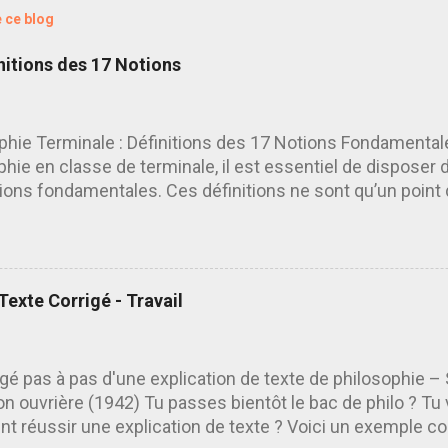
e ce blog
nitions des 17 Notions
phie Terminale : Définitions des 17 Notions Fondamental
phie en classe de terminale, il est essentiel de disposer d
ions fondamentales. Ces définitions ne sont qu’un point d
 être complétées, enrichies et nuancées en fonction du 
 cadre d’une dissertation. Voici un tour d’horizon des 17 
me de philosophie terminale. 1. 🎨 L’Art L’art est une act
 des œuvres porteuses d’émotions esthétiques. Il ne se 
 Texte Corrigé - Travail
on de la nature, mais peut aussi être une expression de l’e
rmation du réel. 2. 😊 Le Bonheur Le bonheur est un idéal 
de satisfaction. Il est à distinguer du plaisir, plus éphém
igé pas à pas d'une explication de texte de philosophie –
sous des perspectives morales, psychologiques ou méta
on ouvrière (1942) Tu passes bientôt le bac de philo ? T
nce La conscience est la connaissance qu’a chaque sujet
 réussir une explication de texte ? Voici un exemple cor