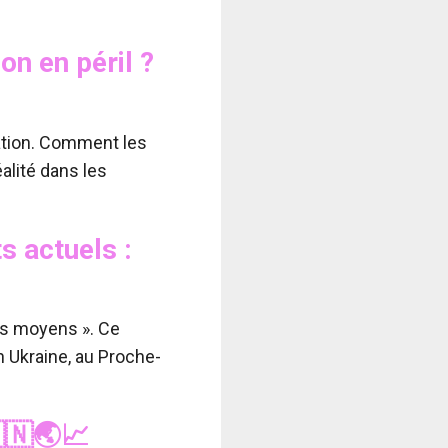
on en péril ?
ation. Comment les
alité dans les
s actuels :
res moyens ». Ce
n Ukraine, au Proche-
🇳🌏📈