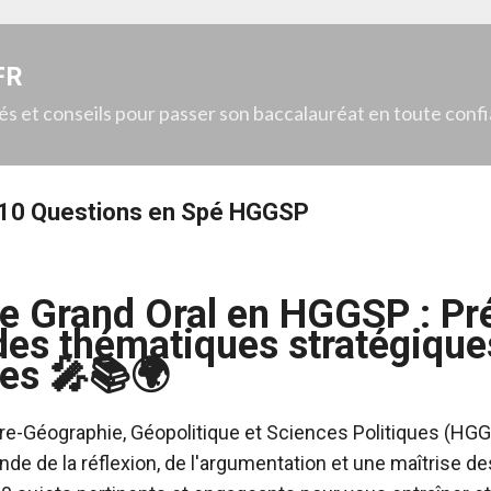
Accéder au contenu principal
FR
gés et conseils pour passer son baccalauréat en toute conf
- 10 Questions en Spé HGGSP
de Grand Oral en HGGSP : Pr
des thématiques stratégique
ues 🎤📚🌍
ire-Géographie, Géopolitique et Sciences Politiques (HG
de de la réflexion, de l'argumentation et une maîtrise d