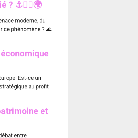
ié ?
⚓🏴‍☠️🌍
menace moderne, du
uer ce phénomène ? 🌊
ge économique
l’Europe. Est-ce un
tratégique au profit
patrimoine et
débat entre