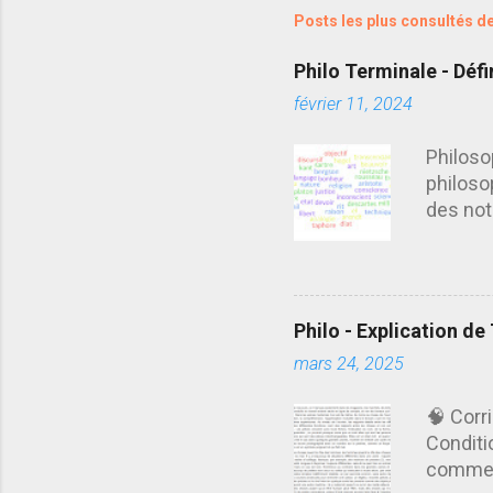
m
Posts les plus consultés d
e
Philo Terminale - Défi
n
février 11, 2024
t
a
Philoso
i
philoso
r
des not
e
doivent
dans le
s
program
produit
Philo - Explication de
imitati
mars 24, 2025
transfo
complet 
🧠 Corr
abordé 
Conditi
Conscie
comment