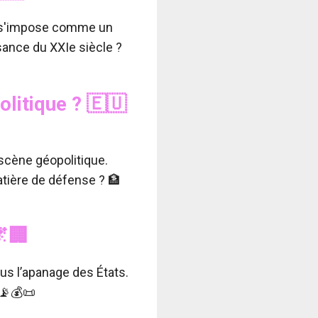
de s'impose comme un
sance du XXIe siècle ?
olitique ?
🇪🇺
scène géopolitique.
matière de défense ? 🏦
🏢
lus l’apanage des États.
 📡💰📜