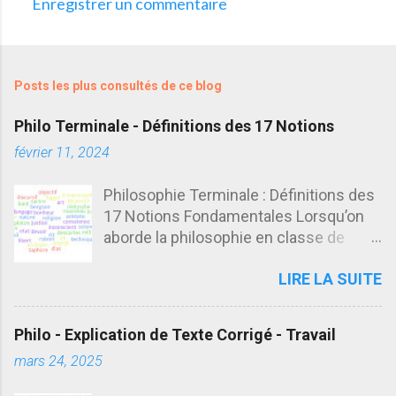
Enregistrer un commentaire
C
o
m
Posts les plus consultés de ce blog
m
e
Philo Terminale - Définitions des 17 Notions
n
février 11, 2024
t
Philosophie Terminale : Définitions des
a
17 Notions Fondamentales Lorsqu’on
i
aborde la philosophie en classe de
r
terminale, il est essentiel de disposer
e
LIRE LA SUITE
de définitions claires des notions
s
fondamentales. Ces définitions ne sont
qu’un point de départ : elles doivent
Philo - Explication de Texte Corrigé - Travail
être complétées, enrichies et
mars 24, 2025
nuancées en fonction du sujet traité,
notamment dans le cadre d’une