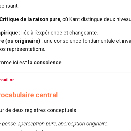
 pensant.
Critique de la raison pure
, où Kant distingue deux nivea
pirique
: liée à l’expérience et changeante.
e (ou originaire)
: une conscience fondamentale et inva
nos représentations.
amme ici est
la conscience
.
rouillon
ocabulaire central
our de deux registres conceptuels :
e pense, aperception pure, aperception originaire
.