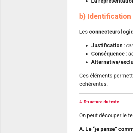
La représentatio
b) Identificatio
Les
connecteurs logi
Justification
:
car
Conséquence
:
do
Alternative/excl
Ces éléments permette
cohérentes.
4. Structure du texte
On peut découper le t
A. Le “je pense” comm