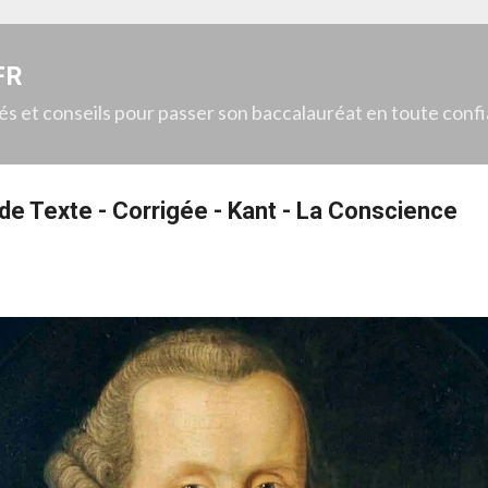
Accéder au contenu principal
FR
gés et conseils pour passer son baccalauréat en toute conf
n de Texte - Corrigée - Kant - La Conscience