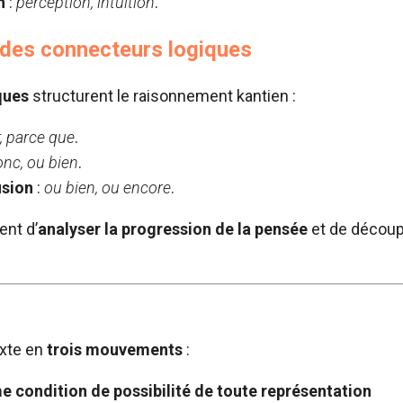
n
:
perception, intuition
.
n des connecteurs logiques
ques
structurent le raisonnement kantien :
, parce que
.
nc, ou bien
.
usion
:
ou bien, ou encore
.
nt d’
analyser la progression de la pensée
et de découpe
exte en
trois mouvements
:
e condition de possibilité de toute représentation