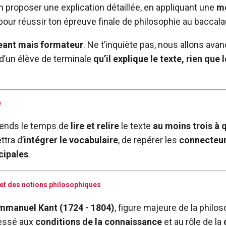
’en proposer une explication détaillée, en appliquant une
mé
 pour réussir ton épreuve finale de philosophie au baccala
eant mais formateur
. Ne t’inquiète pas, nous allons ava
 d’un élève de terminale
qu’il explique le texte, rien que l
e
prends le temps de
lire et relire
le texte
au moins trois à 
ttra d’
intégrer le vocabulaire
, de repérer les
connecteur
cipales
.
r et des notions philosophiques
mmanuel Kant (1724 - 1804)
, figure majeure de la philo
ressé aux
conditions de la connaissance
et au rôle de la