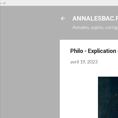
-->
ANNALESBAC.
Annales, sujets, corri
Philo - Explicatio
avril 19, 2023