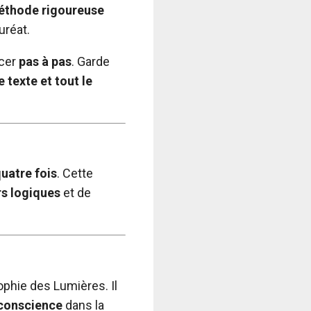
thode rigoureuse
uréat.
ncer
pas à pas
. Garde
e texte et tout le
quatre fois
. Cette
s logiques
et de
sophie des Lumières. Il
conscience
dans la