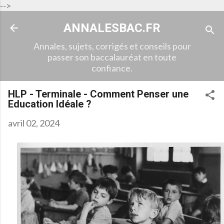
-->
Accéder au contenu principal
ANNALESBAC.FR
Annales, sujets, corrigés et conseils pour
passer son baccalauréat en toute
confiance.
HLP - Terminale - Comment Penser une
Education Idéale ?
avril 02, 2024