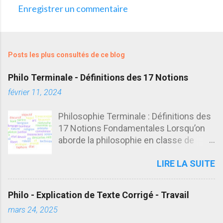
Enregistrer un commentaire
C
o
m
Posts les plus consultés de ce blog
m
e
Philo Terminale - Définitions des 17 Notions
n
février 11, 2024
t
Philosophie Terminale : Définitions des
a
17 Notions Fondamentales Lorsqu’on
i
aborde la philosophie en classe de
r
terminale, il est essentiel de disposer
e
LIRE LA SUITE
de définitions claires des notions
s
fondamentales. Ces définitions ne sont
qu’un point de départ : elles doivent
Philo - Explication de Texte Corrigé - Travail
être complétées, enrichies et
mars 24, 2025
nuancées en fonction du sujet traité,